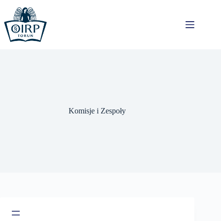
Przejdź
do
treści
Komisje i Zespoły