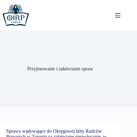
Przejdź
do
treści
Przyjmowanie i załatwianie spraw
Sprawy wpływające do Okręgowej Izby Radców
Prawnych w Toruniu są załatwiane niezwłocznie, w